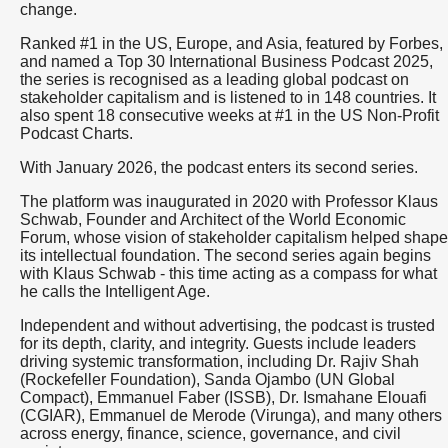
change.
Ranked #1 in the US, Europe, and Asia, featured by Forbes,
and named a Top 30 International Business Podcast 2025,
the series is recognised as a leading global podcast on
stakeholder capitalism and is listened to in 148 countries. It
also spent 18 consecutive weeks at #1 in the US Non-Profit
Podcast Charts.
With January 2026, the podcast enters its second series.
The platform was inaugurated in 2020 with Professor Klaus
Schwab, Founder and Architect of the World Economic
Forum, whose vision of stakeholder capitalism helped shape
its intellectual foundation. The second series again begins
with Klaus Schwab - this time acting as a compass for what
he calls the Intelligent Age.
Independent and without advertising, the podcast is trusted
for its depth, clarity, and integrity. Guests include leaders
driving systemic transformation, including Dr. Rajiv Shah
(Rockefeller Foundation), Sanda Ojambo (UN Global
Compact), Emmanuel Faber (ISSB), Dr. Ismahane Elouafi
(CGIAR), Emmanuel de Merode (Virunga), and many others
across energy, finance, science, governance, and civil