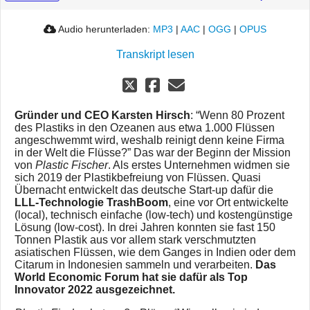
Audio herunterladen:
MP3
|
AAC
|
OGG
|
OPUS
Transkript lesen
Gründer und CEO Karsten Hirsch
: “Wenn 80 Prozent
des Plastiks in den Ozeanen aus etwa 1.000 Flüssen
angeschwemmt wird, weshalb reinigt denn keine Firma
in der Welt die Flüsse?” Das war der Beginn der Mission
von
Plastic Fischer
. Als erstes Unternehmen widmen sie
sich 2019 der Plastikbefreiung von Flüssen. Quasi
Übernacht entwickelt das deutsche Start-up dafür die
LLL-Technologie TrashBoom
, eine vor Ort entwickelte
(local), technisch einfache (low-tech) und kostengünstige
Lösung (low-cost). In drei Jahren konnten sie fast 150
Tonnen Plastik aus vor allem stark verschmutzten
asiatischen Flüssen, wie dem Ganges in Indien oder dem
Citarum in Indonesien sammeln und verarbeiten.
Das
World Economic Forum hat sie dafür als Top
Innovator 2022 ausgezeichnet.